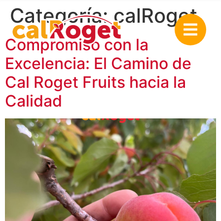
Categoría:
calRoget
Compromiso con la
Excelencia: El Camino de
Cal Roget Fruits hacia la
Calidad