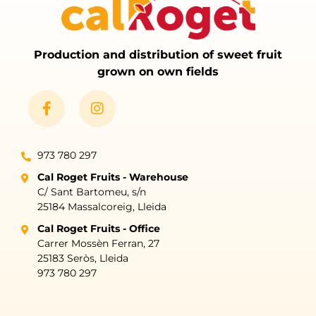
Production and distribution of sweet fruit
grown on own fields
973 780 297
Cal Roget Fruits - Warehouse
C/ Sant Bartomeu, s/n
25184 Massalcoreig, Lleida
Cal Roget Fruits - Office
Carrer Mossèn Ferran, 27
25183 Seròs, Lleida
973 780 297