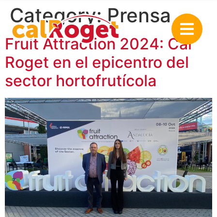
Category:
Prensa
Fruit Attraction 2024: Cal
Roget en el epicentro del
sector hortofrutícola